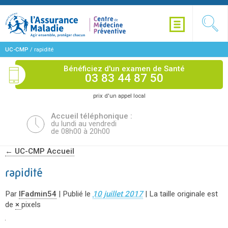
UC-CMP
/
rapidité
Bénéficiez d'un examen de Santé
03 83 44 87 50
prix d'un appel local
Accueil téléphonique :
du lundi au vendredi
de 08h00 à 20h00
←
UC-CMP Accueil
rapidité
Par
IFadmin54
|
Publié le
10 juillet 2017
|
La taille originale est
de
×
pixels