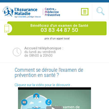
Bénéficiez d'un examen de Santé
03 83 44 87 50
prix d'un appel local
Accueil téléphonique :
du lundi au vendredi
de 08h00 à 20h00
Le CMP, un organisme certifié qualité
Comment se déroule l'examen de
Le CMP, un organisme certifié qualité
Comment se déroule l'examen de
ISO 9001
prévention en santé ?
ISO 9001
prévention en santé ?
Entreprise certifiée ISO 9001 pour les activités :
Cliquez sur la vidéo pour le découvrir...
Entreprise certifiée ISO 9001 pour les activités :
Cliquez sur la vidéo pour le découvrir...
Examen de Prévention en Santé & offres de santé
Examen de Prévention en Santé & offres de santé
publique Sites certifiés : Vandoeuvre-lès-Nancy,
publique Sites certifiés : Vandoeuvre-lès-Nancy,
Saint-Dizier, Verdun, Epinal.
Saint-Dizier, Verdun, Epinal.
Découvrez notre
Découvrez notre
engagement qualité
engagement qualité