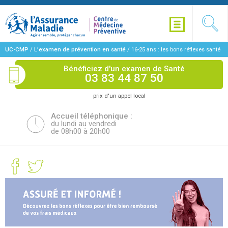
UC-CMP
/
L’examen de prévention en santé
/
16-25 ans : les bons réflexes santé
Bénéficiez d'un examen de Santé
03 83 44 87 50
prix d'un appel local
Accueil téléphonique :
du lundi au vendredi
de 08h00 à 20h00