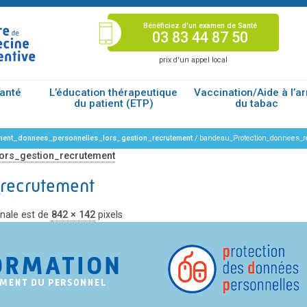
Bénéficiez d'un examen de Santé
03 83 44 87 50
prix d'un appel local
santé
L’éducation thérapeutique
Vaccination/Aide à l’ar
du patient (ETP)
du tabac
ement_donnees_personnelles_lors_gestion_recrutement
/
bandeau_Protection_donnees_
ors_gestion_recrutement
recrutement
ginale est de
842 × 142
pixels