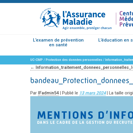
L’examen de prévention
L’éducation en 
en santé
UC-CMP
/
Protection des données personnelles
/
Information_trait
←
Information_traitement_donnees_personnelles_l
bandeau_Protection_donnees_
Par
IFadmin54
|
Publié le
13 mars 2024
|
La taille ori