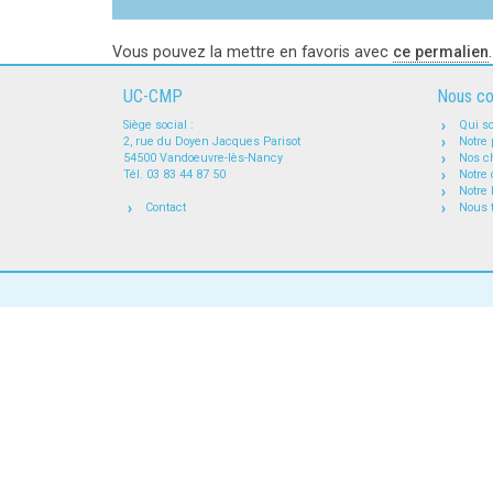
Vous pouvez la mettre en favoris avec
ce permalien
.
UC-CMP
Nous co
Siège social :
Qui s
2, rue du Doyen Jacques Parisot
Notre 
54500 Vandoeuvre-lès-Nancy
Nos ch
Tél. 03 83 44 87 50
Notre 
Notre 
Contact
Nous 