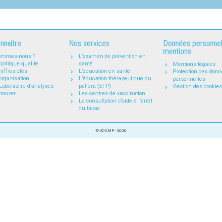
nnaître
Nos services
Données personnel
mentions
ommes-nous ?
L’examen de prévention en
politique qualité
santé
Mentions légales
iffres clés
L’éducation en santé
Protection des don
organisation
L’éducation thérapeutique du
personnelles
Laboratoire d’analyses
patient (ETP)
Gestion des cookies
trouver
Les centres de vaccination
La consultation d’aide à l’arrêt
du tabac
© UC-CMP - 2026