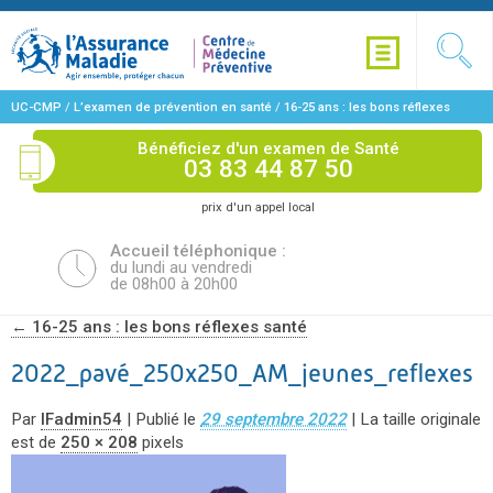
UC-CMP
/
L’examen de prévention en santé
/
16-25 ans : les bons réflexes
santé
/
2022_pavé_250x250_AM_jeunes_reflexes
Bénéficiez d'un examen de Santé
03 83 44 87 50
prix d'un appel local
Accueil téléphonique :
du lundi au vendredi
de 08h00 à 20h00
←
16-25 ans : les bons réflexes santé
2022_pavé_250x250_AM_jeunes_reflexes
Par
IFadmin54
|
Publié le
29 septembre 2022
|
La taille originale
est de
250 × 208
pixels