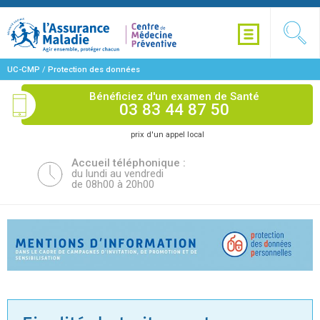
UC-CMP
/
Protection des données
personnelles
/
Information_traitement_donnees_personnelles_lors_campagne_invitat
Bénéficiez d'un examen de Santé
03 83 44 87 50
prix d'un appel local
Accueil téléphonique :
du lundi au vendredi
de 08h00 à 20h00