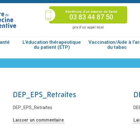
Bénéficiez d'un examen de Santé
03 83 44 87 50
prix d'un appel local
santé
L’éducation thérapeutique
Vaccination/Aide à l’ar
du patient (ETP)
du tabac
DEP_EPS_Retraites
D
DEP_EPS_Retraites
DE
Laisser un commentaire
La