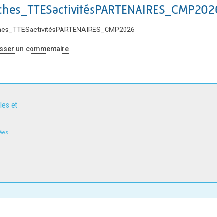
iches_TTESactivitésPARTENAIRES_CMP202
ches_TTESactivitésPARTENAIRES_CMP2026
isser un commentaire
les et
nées