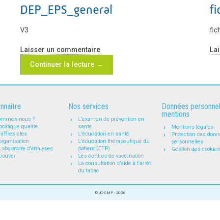
DEP_EPS_general
f
V3
fi
Laisser un commentaire
La
Continuer la lecture
→
nnaître
Nos services
Données personnel
mentions
ommes-nous ?
L’examen de prévention en
politique qualité
santé
Mentions légales
iffres clés
L’éducation en santé
Protection des don
organisation
L’éducation thérapeutique du
personnelles
Laboratoire d’analyses
patient (ETP)
Gestion des cookies
trouver
Les centres de vaccination
La consultation d’aide à l’arrêt
du tabac
© UC-CMP - 2026