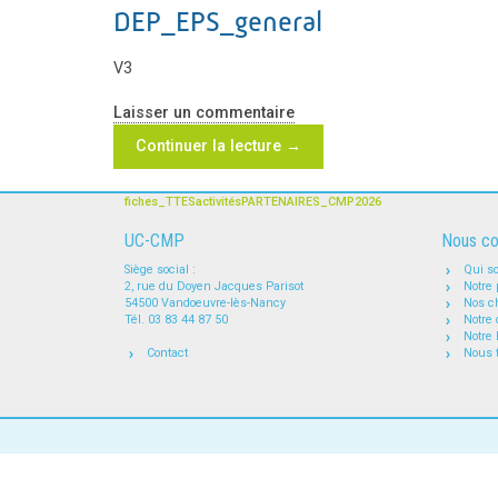
DEP_EPS_general
V3
Laisser un commentaire
Continuer la lecture
→
fiches_TTESactivitésPARTENAIRES_CMP2026
UC-CMP
Nous co
Siège social :
Qui s
2, rue du Doyen Jacques Parisot
Notre 
54500 Vandoeuvre-lès-Nancy
Nos ch
Tél. 03 83 44 87 50
Notre 
Notre 
Contact
Nous 