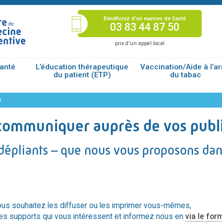
Bénéficiez d'un examen de Santé
03 83 44 87 50
prix d'un appel local
santé
L’éducation thérapeutique
Vaccination/Aide à l’ar
du patient (ETP)
du tabac
r
r communiquer auprès de vos publ
 dépliants – que nous vous proposons dan
ous souhaitez les diffuser ou les imprimer vous-mêmes,
des supports qui vous intéressent et informez nous en
via le for