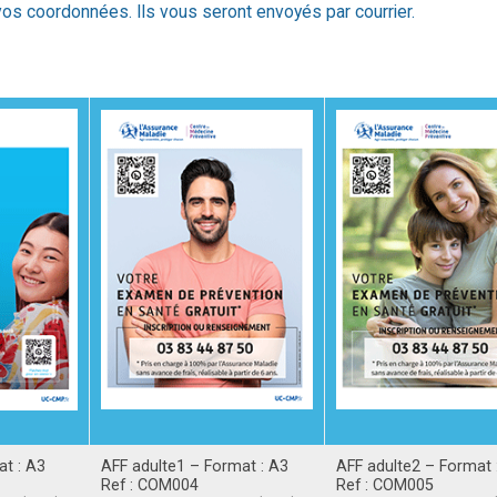
 vos coordonnées. Ils vous seront envoyés par courrier.
at : A3
AFF adulte1 – Format : A3
AFF adulte2 – Format 
Ref : COM004
Ref : COM005